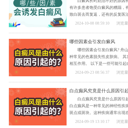
白癜风长时刻治不好的原因有
有许多患者饱受白癜风的糟蹋，
致白斑去而复返，还有的反复医治
[全文]
2024-10-08 08:59:10
浏览量
哪些因素会引发白癜风
哪些因素会引发白癜风? 舟
种常见的色素脱失性皮肤病。 其
相互作用。 以下是一些可能引起白癜
[全文]
2024-09-23 08:56:37
浏览量
白点癫风究竟是什么原因引
白点癫风究竟是什么原因引起
白点癫风是一种常见的神经性疾
斑点或斑块。这种疾病通常出现在
[全文]
2024-09-19 13:10:17
浏览量