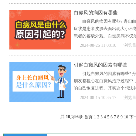
白癜风的病因有哪些
白癜风的病因有哪些? 舟山
症状是患者皮肤表面出现大小不
患者的容貌外观。白斑疾病不仅治
[全文]
2024-08-26 11:08:10
浏览量
引起白癜风的因素有哪些
引起白癜风的因素有哪些? 
朋友都担心在白癜风治疗过程中
响自己恢复进程。其实这个想法并
[全文]
2024-08-15 10:35:17
浏览量
共
10
页
96
条
首页
1
2
3
4
5
6
7
8
9
10
下