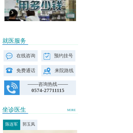
就医服务
在线咨询
预约挂号
免费通话
来院路线
咨询热线
0574-27711115
坐诊医生
MORE
陈连军
郭玉凤