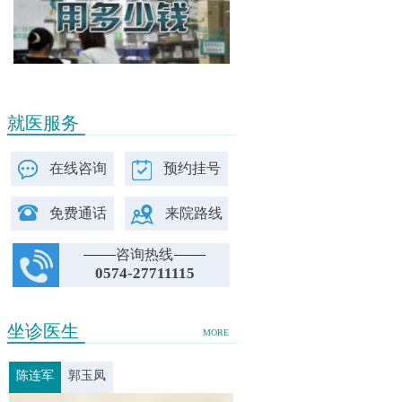
就医服务
在线咨询
预约挂号
免费通话
来院路线
咨询热线
0574-27711115
坐诊医生
MORE
陈连军
郭玉凤