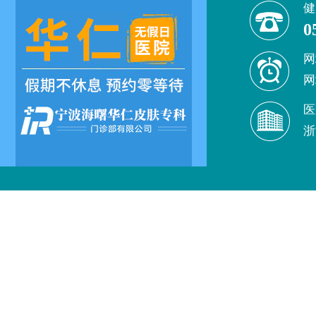
健
0
网
网
医
浙