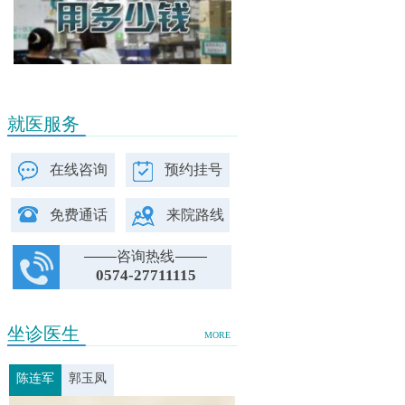
就医服务
在线咨询
预约挂号
免费通话
来院路线
咨询热线
0574-27711115
坐诊医生
MORE
陈连军
郭玉凤