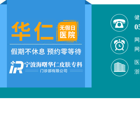
健
0
网
网
医
浙