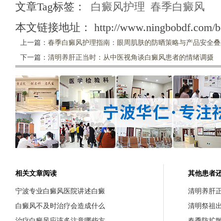
文章Tag标签：
白癜风护理
春季白癜风
本文链接地址：
http://www.ningbobdf.com/b
上一篇：
春季白癜风护理指南：眼周肌肤的防晒策略与产品安全叠
下一篇：
清明养肝正当时：从中医视角谈白癜风患者的情绪调摄
相关文章阅读
其他患者
宁波专业白癜风医院讲述白癜
清明养肝
白癜风不及时治疗会造成什么
清明祭祖
治疗白癜风应该多注意哪些方
春季防扩散