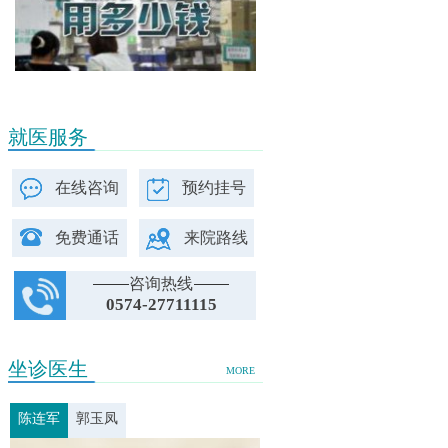
就医服务
在线咨询
预约挂号
免费通话
来院路线
咨询热线
0574-27711115
坐诊医生
MORE
陈连军
郭玉凤