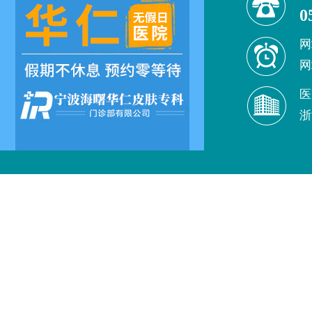
0
网
网
医
浙