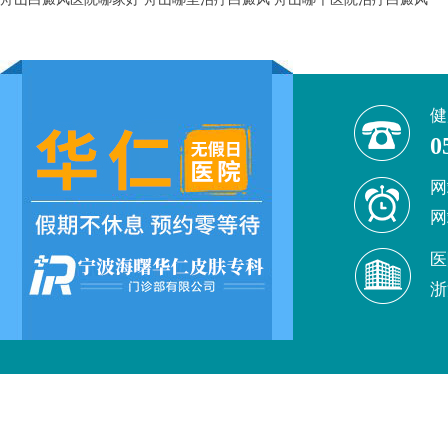
健
0
网
网
医
浙