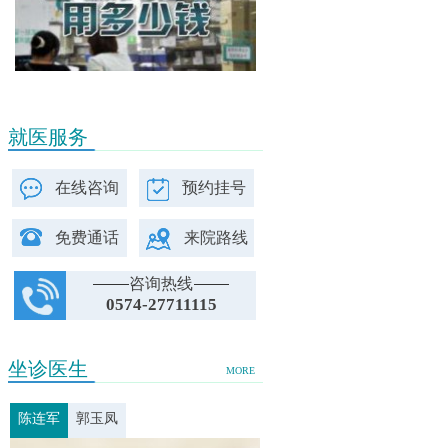
就医服务
在线咨询
预约挂号
免费通话
来院路线
咨询热线
0574-27711115
坐诊医生
MORE
陈连军
郭玉凤