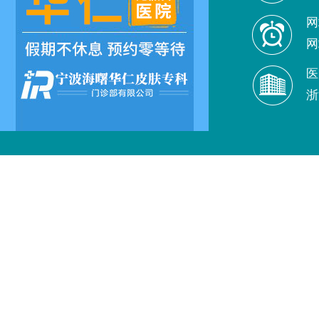
网
网
医
浙