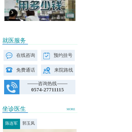
就医服务
在线咨询
预约挂号
免费通话
来院路线
咨询热线
0574-27711115
坐诊医生
MORE
陈连军
郭玉凤