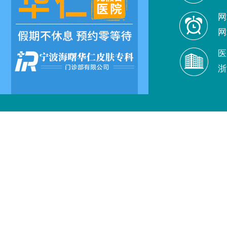
网
网
医
浙