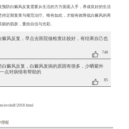
性预防白癜风反复需要从生活的方方面面入手，养成良好的生活
坚持定期复查与规范治疗。唯有如此，才能有效降低白癜风的再
美丽的肌肤，重拾自信与光彩。
白癜风反复
，早点去医院做检查比较好，有结果自己也
748
预防白癜风反复
，白癜风发病的原因有很多，少晒紫外
一点对病情有帮助的
85
om/nvxbdf/2018.html
护理呢