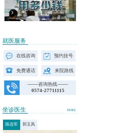
就医服务
在线咨询
预约挂号
免费通话
来院路线
咨询热线
0574-27711115
坐诊医生
MORE
陈连军
郭玉凤