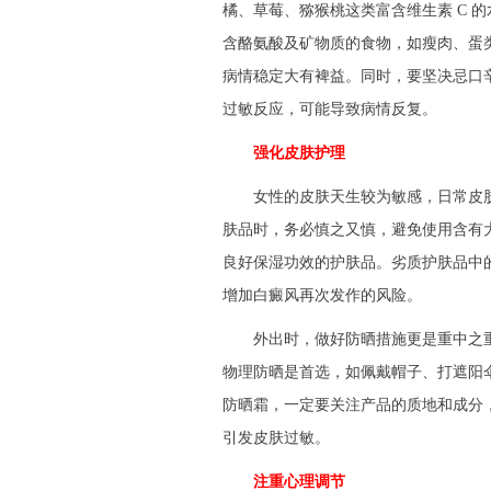
橘、草莓、猕猴桃这类富含维生素 C 
含酪氨酸及矿物质的食物，如瘦肉、蛋
病情稳定大有裨益。同时，要坚决忌口
过敏反应，可能导致病情反复。
强化皮肤护理
女性的皮肤天生较为敏感，日常皮肤
肤品时，务必慎之又慎，避免使用含有
良好保湿功效的护肤品。劣质护肤品中
增加白癜风再次发作的风险。
外出时，做好防晒措施更是重中之重
物理防晒是首选，如佩戴帽子、打遮阳
防晒霜，一定要关注产品的质地和成分
引发皮肤过敏。
注重心理调节