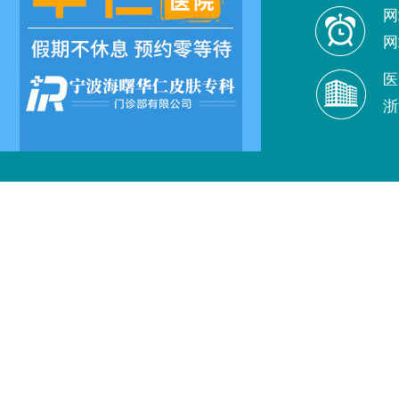
网
网
医
浙