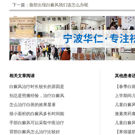
下一篇：
脸部出现白癜风我们该怎么办呢
相关文章阅读
其他患者
白癜风治疗时长较长的原因是
【春季白斑
别总是照搬经验，治疗白癜风
上学期间
怎么治疗白斑的效果显著
儿童白癜
很小面积的白癜风多长时间能
激素类药
手部白癜风可以采取中医治疗
儿童白癜
背部白癜风怎么治疗比较好
【寒假援助