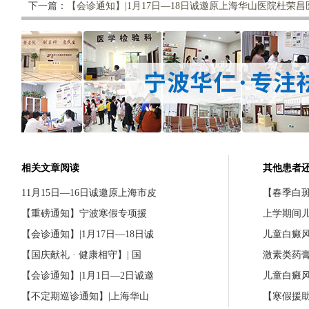
下一篇：
【会诊通知】|1月17日—18日诚邀原上海华山医院杜荣
相关文章阅读
其他患者
11月15日—16日诚邀原上海市皮
【春季白斑
【重磅通知】宁波寒假专项援
上学期间
【会诊通知】|1月17日—18日诚
儿童白癜
【国庆献礼 · 健康相守】| 国
激素类药
【会诊通知】|1月1日—2日诚邀
儿童白癜
【不定期巡诊通知】|上海华山
【寒假援助