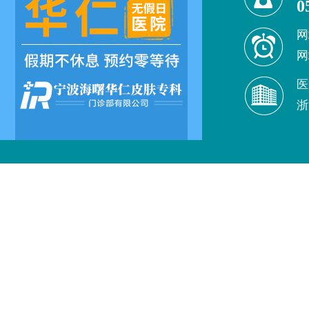
0
网
网
医
浙